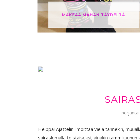
TÄYDELTÄ
YLIPOLVEN OIKUKKAAT
SAIRA
perjantai
Heippa! Ajattelin ilmoittaa vielä tännekin, muua
sairaslomalla toistaiseksi, ainakin tammikuuhun -