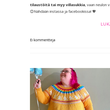
tilaustöitä tai myy villasukkia
, vaan neulon va
😊Nähdään instassa ja facebookissa! 💖
LUK
Ei kommentteja