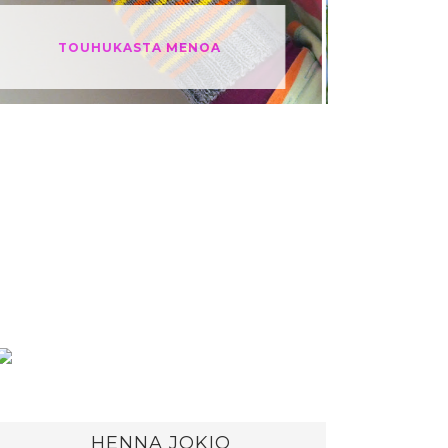
HE
ONNEKKAAT VILLASUKAT
HENNA JOKIO