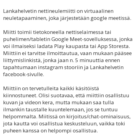
Lankahelvetin nettineulemiitti on virtuaalinen
neuletapaaminen, joka järjestetään google meetissä.
Miitti toimii tietokoneella nettiselaimessa tai
puhelimen/tabletin Google Meet-sovelluksessa, jonka
voi ilmaiseksi ladata Play kaupasta tai App Storesta.
Miittiin ei tarvitse ilmoittautua, vaan mukaan pääsee
liittymislinkistä, jonka jaan n. 5 minuuttia ennen
tapahtumaan instagram stooriin ja Lankahelvetin
facebook-sivulle.
Miittiin on tervetulleita kaikki käsitöistä
kiinnostuneet. Olisi suotavaa, että miittiin osallistuu
kuvan ja videon kera, mutta mukaan saa tulla
ilmankin taustalle kuuntelemaan, jos se tuntuu
helpommalta. Miitissä on kirjoitus/chat-ominaisuus,
jota kautta voi osallistua keskusteluun, vaikka toki
puheen kanssa on helpompi osallistua.