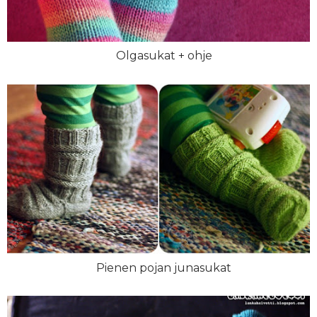
Olgasukat + ohje
Pienen pojan junasukat