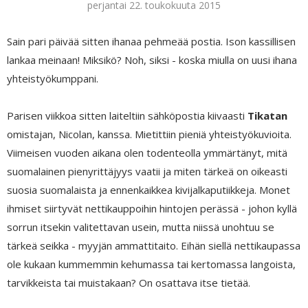
perjantai 22. toukokuuta 2015
Sain pari päivää sitten ihanaa pehmeää postia. Ison kassillisen
lankaa meinaan! Miksikö? Noh, siksi - koska miulla on uusi ihana
yhteistyökumppani.
Parisen viikkoa sitten laiteltiin sähköpostia kiivaasti
Tikatan
omistajan, Nicolan, kanssa. Mietittiin pieniä yhteistyökuvioita.
Viimeisen vuoden aikana olen todenteolla ymmärtänyt, mitä
suomalainen pienyrittäjyys vaatii ja miten tärkeä on oikeasti
suosia suomalaista ja ennenkaikkea kivijalkaputiikkeja. Monet
ihmiset siirtyvät nettikauppoihin hintojen perässä - johon kyllä
sorrun itsekin valitettavan usein, mutta niissä unohtuu se
tärkeä seikka - myyjän ammattitaito. Eihän siellä nettikaupassa
ole kukaan kummemmin kehumassa tai kertomassa langoista,
tarvikkeista tai muistakaan? On osattava itse tietää.