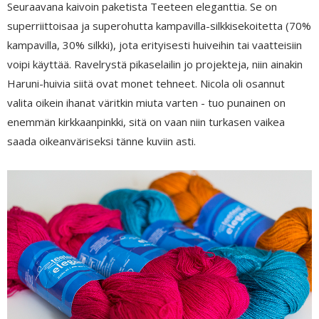
Seuraavana kaivoin paketista Teeteen eleganttia. Se on
superriittoisaa ja superohutta kampavilla-silkkisekoitetta (70%
kampavilla, 30% silkki), jota erityisesti huiveihin tai vaatteisiin
voipi käyttää. Ravelrystä pikaselailin jo projekteja, niin ainakin
Haruni-huivia siitä ovat monet tehneet. Nicola oli osannut
valita oikein ihanat väritkin miuta varten - tuo punainen on
enemmän kirkkaanpinkki, sitä on vaan niin turkasen vaikea
saada oikeanväriseksi tänne kuviin asti.