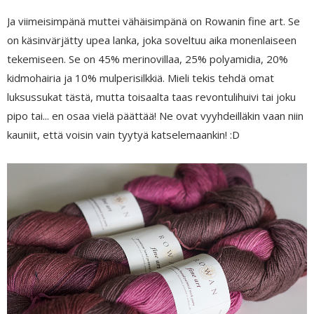
Ja viimeisimpänä muttei vähäisimpänä on Rowanin fine art. Se
on käsinvärjätty upea lanka, joka soveltuu aika monenlaiseen
tekemiseen. Se on 45% merinovillaa, 25% polyamidia, 20%
kidmohairia ja 10% mulperisilkkiä. Mieli tekis tehdä omat
luksussukat tästä, mutta toisaalta taas revontulihuivi tai joku
pipo tai... en osaa vielä päättää! Ne ovat vyyhdeilläkin vaan niin
kauniit, että voisin vain tyytyä katselemaankin! :D