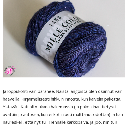
Ja loppukohti vain paranee. Näistä langoista olen osannut vain
haaveilla. Kirjaimellisesti hihkuin innosta, kun kaivelin pakettia.
Ystäväni Kati oli mukana hakemassa (ja pakettihan tietysti
avattiin jo autossa, kun ei kotiin asti malttanut odottaa) ja hän
naureskeli, että nyt tuli Hennalle karkkipäivä. Ja joo, niin tuli!