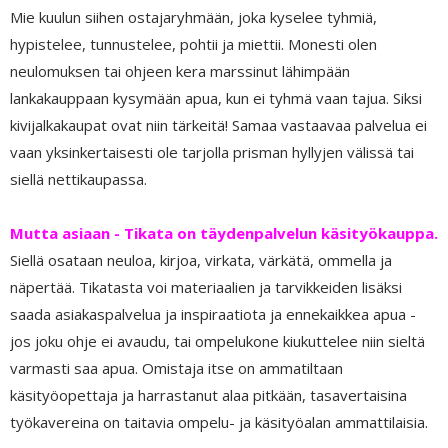
Mie kuulun siihen ostajaryhmään, joka kyselee tyhmiä,
hypistelee, tunnustelee, pohtii ja miettii. Monesti olen
neulomuksen tai ohjeen kera marssinut lähimpään
lankakauppaan kysymään apua, kun ei tyhmä vaan tajua. Siksi
kivijalkakaupat ovat niin tärkeitä! Samaa vastaavaa palvelua ei
vaan yksinkertaisesti ole tarjolla prisman hyllyjen välissä tai
siellä nettikaupassa.
Mutta asiaan - Tikata on täydenpalvelun käsityökauppa.
Siellä osataan neuloa, kirjoa, virkata, värkätä, ommella ja
näpertää. Tikatasta voi materiaalien ja tarvikkeiden lisäksi
saada asiakaspalvelua ja inspiraatiota ja ennekaikkea apua -
jos joku ohje ei avaudu, tai ompelukone kiukuttelee niin sieltä
varmasti saa apua. Omistaja itse on ammatiltaan
käsityöopettaja ja harrastanut alaa pitkään, tasavertaisina
työkavereina on taitavia ompelu- ja käsityöalan ammattilaisia.