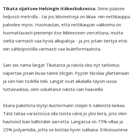
Tikata sijaitsee Helsingin itäkeskuksessa.
Sinne pääsee
helposti metrolla - tai jos kilometrejä on liikaa niin nettikauppa
palvelee myös. Huomautan, että nettikaupan valikoima on
huomattavasti pienempi itse liikkeeseen verrattuna, mutta
sieltä varmasti saa hyviä alkupaloja - ja jos jotain tiettyä etsii
niin sähköpostilla varmasti saa lisäinformaatiota.
Sain siis nämä langat Tikatasta ja näistä olisi nyt tarkoitus
näpertää jotain kivaa tänne blogiin. Pyysin Nicolaa yllättämään
ja sen hän todella teki. Langat ovat aikalailla täysin uusia
tuttavuuksia, olen uskaltanut näistä vain haaveilla.
Ekana paketista löytyi Austermann stepin 6 säikeistä lankaa.
Tätä taitaa varastossa olla toista väriä jo yksi kerä, jota olen
hautonut kuin kallistakin aarretta. Langassa on 75% villaa ja
25% polyamidia, jotta se kestää hyvin sukkana. Erikoisuutena