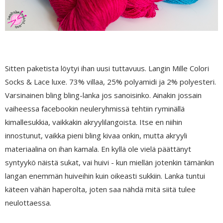
Sitten paketista löytyi ihan uusi tuttavuus. Langin Mille Colori
Socks & Lace luxe. 73% villaa, 25% polyamidi ja 2% polyesteri.
Varsinainen bling bling-lanka jos sanoisinko. Ainakin jossain
vaiheessa facebookin neuleryhmissä tehtiin ryminällä
kimallesukkia, vaikkakin akryylilangoista. Itse en niihin
innostunut, vaikka pieni bling kivaa onkin, mutta akryyli
materiaalina on ihan kamala. En kyllä ole vielä päättänyt
syntyykö näistä sukat, vai huivi - kun miellän jotenkin tämänkin
langan enemmän huiveihin kuin oikeasti sukkiin. Lanka tuntui
käteen vähän haperolta, joten saa nähdä mitä siitä tulee
neulottaessa.