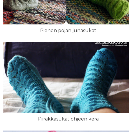
Pienen pojan junasukat
Piirakkasukat ohjeen kera