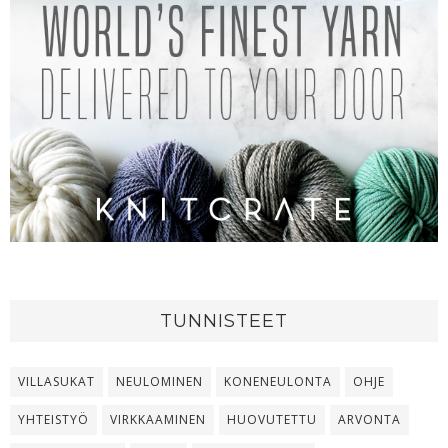
TUNNISTEET
VILLASUKAT
NEULOMINEN
KONENEULONTA
OHJE
YHTEISTYÖ
VIRKKAAMINEN
HUOVUTETTU
ARVONTA