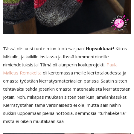
Tässä olis uusi tuote miun tuotesarjaan!
Hupsukkaat!
Kiitos
Mirkalle, ja kaikille instassa ja fbssä kommentoineille
nimiehdotuksista! Tämä oli alunperin kouluprojekti.
Paula
Malleus Remakelta
oli kertomassa meille kiertotaloudesta ja
omasta työstään kierrätysmateriaalien parissa. Saatiin sitten
tehtäväksi tehdä jotenkin omasta materiaaleista kierrätettäen
jotain. Noh, mikäpäs muukaan sitten tein kuin jämälankasukat.
Kierrätystähän tämä varsinaisesti ei ole, mutta sain näihin
sukkiin uppoamaan pieniä nöttösiä, semmosia "turhakekeriä"
mistä ei oikein muutakaan saa.