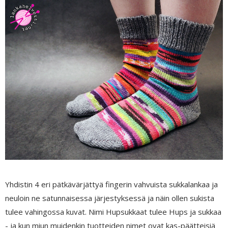
Yhdistin 4 eri pätkävärjättyä fingerin vahvuista sukkalankaa ja
neuloin ne satunnaisessa järjestyksessä ja näin ollen sukista
tulee vahingossa kuvat. Nimi Hupsukkaat tulee Hups ja sukkaa
- ja kun miun muidenkin tuotteiden nimet ovat kas-päätteisiä