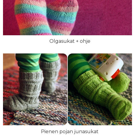
Olgasukat + ohje
Pienen pojan junasukat