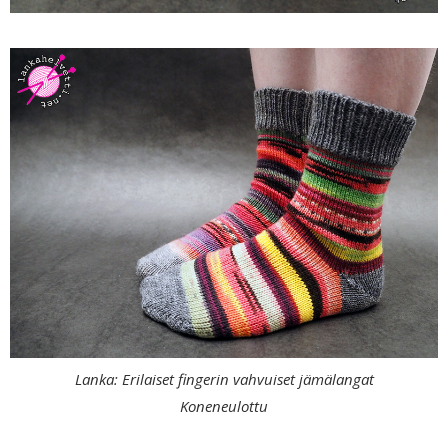
Lanka: Erilaiset fingerin vahvuiset jämälangat
Koneneulottu