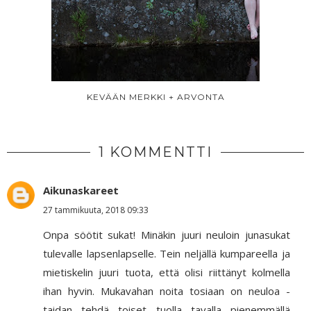
KEVÄÄN MERKKI + ARVONTA
1 KOMMENTTI
Aikunaskareet
27 tammikuuta, 2018 09:33
Onpa söötit sukat! Minäkin juuri neuloin junasukat
tulevalle lapsenlapselle. Tein neljällä kumpareella ja
mietiskelin juuri tuota, että olisi riittänyt kolmella
ihan hyvin. Mukavahan noita tosiaan on neuloa -
taidan tehdä toiset tuolla tavalla pienemmällä