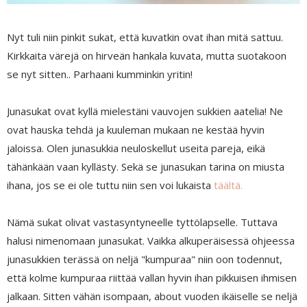
Nyt tuli niin pinkit sukat, että kuvatkin ovat ihan mitä sattuu.
Kirkkaita värejä on hirveän hankala kuvata, mutta suotakoon
se nyt sitten.. Parhaani kumminkin yritin!
Junasukat ovat kyllä mielestäni vauvojen sukkien aatelia! Ne
ovat hauska tehdä ja kuuleman mukaan ne kestää hyvin
jaloissa. Olen junasukkia neuloskellut useita pareja, eikä
tähänkään vaan kyllästy. Sekä se junasukan tarina on miusta
ihana, jos se ei ole tuttu niin sen voi lukaista
täältä.
Nämä sukat olivat vastasyntyneelle tyttölapselle. Tuttava
halusi nimenomaan junasukat. Vaikka alkuperäisessä ohjeessa
junasukkien terässä on neljä "kumpuraa" niin oon todennut,
että kolme kumpuraa riittää vallan hyvin ihan pikkuisen ihmisen
jalkaan. Sitten vähän isompaan, about vuoden ikäiselle se neljä