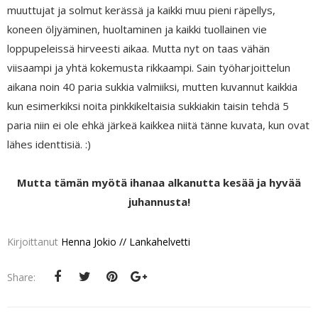
muuttujat ja solmut kerässä ja kaikki muu pieni räpellys,
koneen öljyäminen, huoltaminen ja kaikki tuollainen vie
loppupeleissä hirveesti aikaa. Mutta nyt on taas vähän
viisaampi ja yhtä kokemusta rikkaampi. Sain työharjoittelun
aikana noin 40 paria sukkia valmiiksi, mutten kuvannut kaikkia
kun esimerkiksi noita pinkkikeltaisia sukkiakin taisin tehdä 5
paria niin ei ole ehkä järkeä kaikkea niitä tänne kuvata, kun ovat
lähes identtisiä. :)
Mutta tämän myötä ihanaa alkanutta kesää ja hyvää
juhannusta!
Kirjoittanut
Henna Jokio // Lankahelvetti
Share: