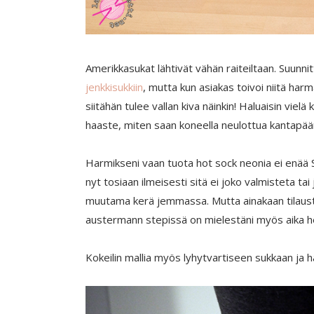
Amerikkasukat lähtivät vähän raiteiltaan. Suunnit
jenkkisukkiin
, mutta kun asiakas toivoi niitä har
siitähän tulee vallan kiva näinkin! Haluaisin viel
haaste, miten saan koneella neulottua kantapään
Harmikseni vaan tuota hot sock neonia ei enää
nyt tosiaan ilmeisesti sitä ei joko valmisteta ta
muutama kerä jemmassa. Mutta ainakaan tilaustö
austermann stepissä on mielestäni myös aika herk
Kokeilin mallia myös lyhytvartiseen sukkaan ja haus