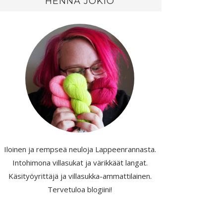
HENNA JOKIO
Iloinen ja rempseä neuloja Lappeenrannasta.
Intohimona villasukat ja värikkäät langat.
Käsityöyrittäjä ja villasukka-ammattilainen.
Tervetuloa blogiini!