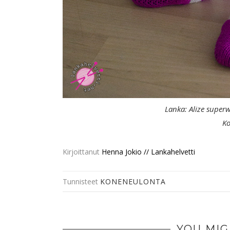
Lanka: Alize super
Ko
Kirjoittanut
Henna Jokio // Lankahelvetti
Tunnisteet
KONENEULONTA
YOU MIG