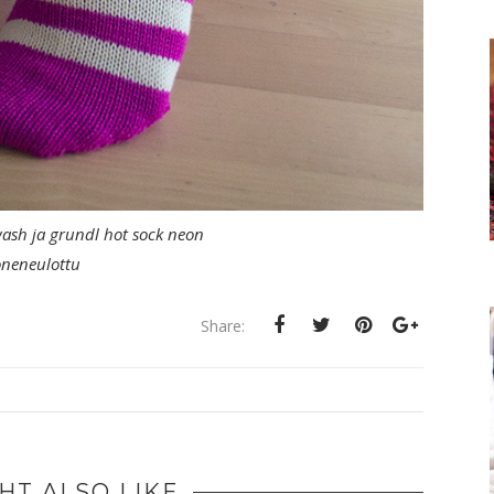
wash ja grundl hot sock neon
neneulottu
Share:
HT ALSO LIKE