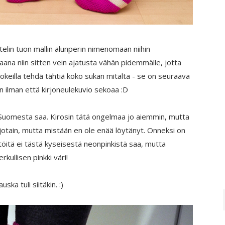
telin tuon mallin alunperin nimenomaan niihin
maana niin sitten vein ajatusta vähän pidemmälle, jotta
ä kokeilla tehdä tähtiä koko sukan mitalta - se on seuraava
 ilman että kirjoneulekuvio sekoaa :D
 Suomesta saa. Kirosin tätä ongelmaa jo aiemmin, mutta
i jotain, mutta mistään en ole enää löytänyt. Onneksi on
itä ei tästä kyseisestä neonpinkistä saa, mutta
ullisen pinkki väri!
ka tuli siitäkin. :)