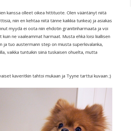
en kanssa olleet oikea hittituote. Olen vääntänyt niitä
iä, niin en kehtaa niitä tänne kaikkia tunkea) ja asiakas
nnut myydä ei oota niin ehdotin granitinharmaata ja voi
at kuin ne vaaleammat harmaat. Musta ehkä loisi liiallisen
nen ja tuo austermann step on miusta superkivalanka,
lla, vaikka tuntuikin siinä tuskaisen ohuelta, mutta
aiset kaveritkin tahtoi mukaan ja Tyyne tarttui kuvaan ;)