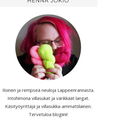
HENNA JOKIO
Iloinen ja rempseä neuloja Lappeenrannasta.
Intohimona villasukat ja värikkäät langat.
Käsityöyrittäjä ja villasukka-ammattilainen.
Tervetuloa blogiini!