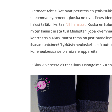
Harmaat tähtisukat ovat perinteisien jenkkisukki
useammat kymmenet (koska ne ovat lähes identtis
halusi tälläkin kertaa
NE harmaat
. Koska en halu
miten kauniit niistä tuli! Mielestäni jopa kivemm
kontrastin sukkiin, mutta tämä on just täydelli
ihanan tuntuinen! Tykkäsin neuloskella sitä puikoi
koneneuloessa se on miun lemppareita.
Sukkia kuvatessa oli taas ikuisuusongelma - Karv