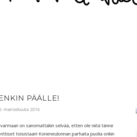
ENKIN PÄÄLLE!
25. marraskuuta 2016
a varmaan on sanomattakin selvää, etten ole niitä tänne
denttiset toisistaan! Koneneulonnan parhaita puolia onkin