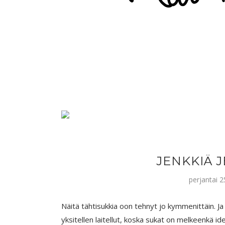
JENKKIÄ J
perjantai 
Näitä tähtisukkia oon tehnyt jo kymmenittäin. J
yksitellen laitellut, koska sukat on melkeenkä i