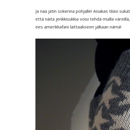
Ja nää jätin sokerina pohjalle! Asiakas tilasi suka
että näitä jenkkisukkia voisi tehdä muilla väreill
ees amerikkafani laittaakseen jalkaan nämä!