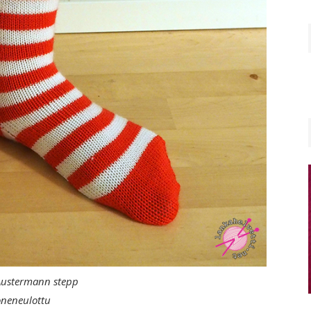
Austermann stepp
neneulottu