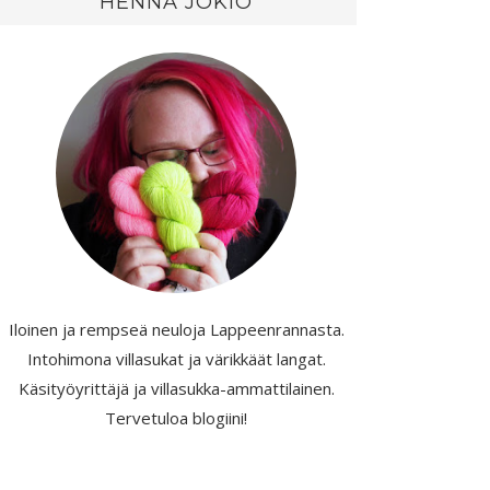
HENNA JOKIO
Iloinen ja rempseä neuloja Lappeenrannasta.
Intohimona villasukat ja värikkäät langat.
Käsityöyrittäjä ja villasukka-ammattilainen.
Tervetuloa blogiini!