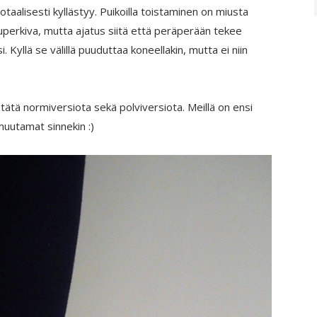
otaalisesti kyllästyy. Puikoilla toistaminen on miusta
superkiva, mutta ajatus siitä että peräperään tekee
. Kyllä se välillä puuduttaa koneellakin, mutta ei niin
 tätä normiversiota sekä polviversiota. Meillä on ensi
muutamat sinnekin :)