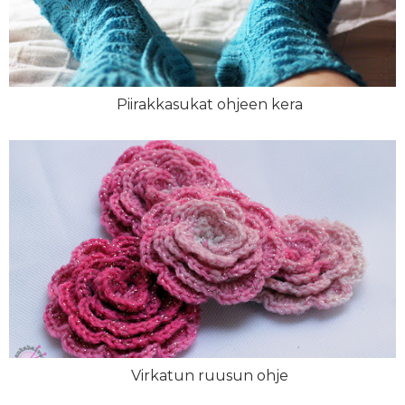
Piirakkasukat ohjeen kera
Virkatun ruusun ohje