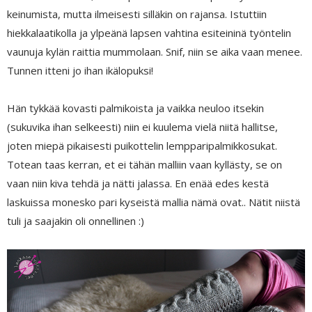
keinumista, mutta ilmeisesti silläkin on rajansa. Istuttiin
hiekkalaatikolla ja ylpeänä lapsen vahtina esiteininä työntelin
vaunuja kylän raittia mummolaan. Snif, niin se aika vaan menee.
Tunnen itteni jo ihan ikälopuksi!
Hän tykkää kovasti palmikoista ja vaikka neuloo itsekin
(sukuvika ihan selkeesti) niin ei kuulema vielä niitä hallitse,
joten miepä pikaisesti puikottelin lempparipalmikkosukat.
Totean taas kerran, et ei tähän malliin vaan kyllästy, se on
vaan niin kiva tehdä ja nätti jalassa. En enää edes kestä
laskuissa monesko pari kyseistä mallia nämä ovat.. Nätit niistä
tuli ja saajakin oli onnellinen :)