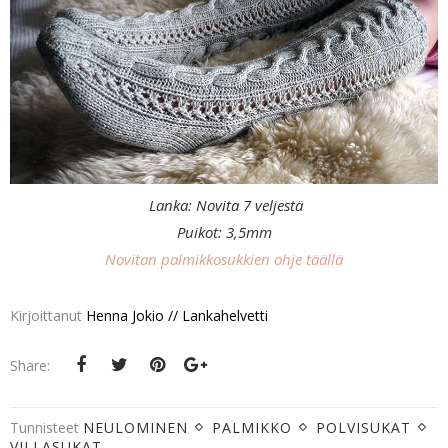
Lanka: Novita 7 veljestä
Puikot: 3,5mm
Novitan palmikkosukkien ohje täällä
Kirjoittanut
Henna Jokio // Lankahelvetti
Share:
Tunnisteet
NEULOMINEN
PALMIKKO
POLVISUKAT
VILLASUKAT