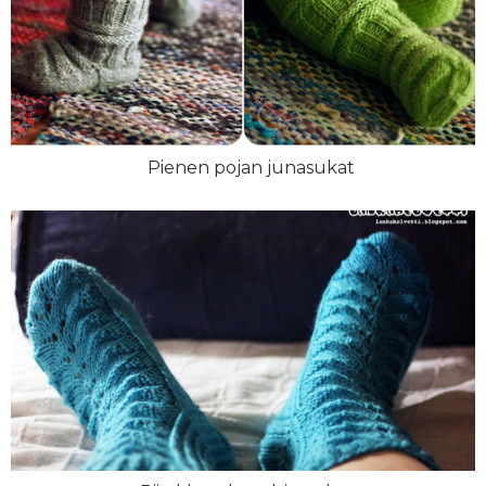
Pienen pojan junasukat