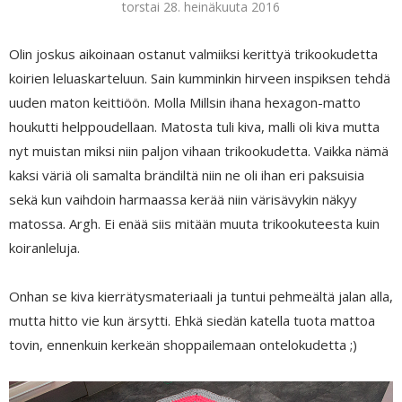
torstai 28. heinäkuuta 2016
Olin joskus aikoinaan ostanut valmiiksi kerittyä trikookudetta
koirien leluaskarteluun. Sain kumminkin hirveen inspiksen tehdä
uuden maton keittiöön. Molla Millsin ihana hexagon-matto
houkutti helppoudellaan. Matosta tuli kiva, malli oli kiva mutta
nyt muistan miksi niin paljon vihaan trikookudetta. Vaikka nämä
kaksi väriä oli samalta brändiltä niin ne oli ihan eri paksuisia
sekä kun vaihdoin harmaassa kerää niin värisävykin näkyy
matossa. Argh. Ei enää siis mitään muuta trikookuteesta kuin
koiranleluja.
Onhan se kiva kierrätysmateriaali ja tuntui pehmeältä jalan alla,
mutta hitto vie kun ärsytti. Ehkä siedän katella tuota mattoa
tovin, ennenkuin kerkeän shoppailemaan ontelokudetta ;)