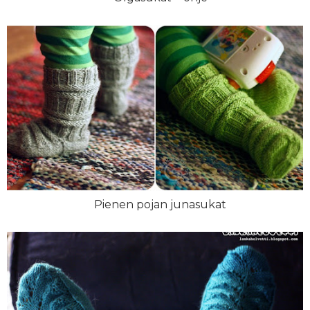
Pienen pojan junasukat