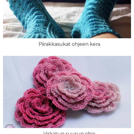
Piirakkasukat ohjeen kera
Virkatun ruusun ohje