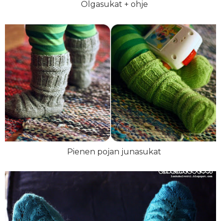
Olgasukat + ohje
Pienen pojan junasukat