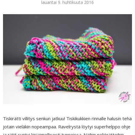
lauantai 9. huhtikuuta 2016
Tiskirätti villitys senkun jatkuu! Tiskikukkien rinnalle halusin tehä
jotain vieläkin nopeampaa. Ravelrystä löytyi superhelppo ohje
ja rätit syntyi kirjaimellisesti tunneissa. Näihin neliörätteihin