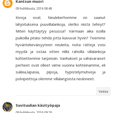
Kantsun muori
09 huhtikuuta, 2016 08:48
Kivoja ovat. Neulekerhomme on saanut
lahjoituksena puuvillalankoja, oletko niistä tehnyt?
Miten käyttäytyy pesussa? Varmaan aika isoilla
puikoilla pitäisi tehdä jotta kuivuvat hyvin? Teemme
hyväntekeväisyyteen neuleita, noita rättejä voisi
myydä ja ostaa sitten niillä rahoilla villalankoja
kohteittemme tarpeisiin. Vanhukset ja vähävaraiset
perheet ovat olleet viime vuonna kohteinamme, eli
sukkia,lapasia, pipoja, hypistelymuhveja ja
polvipeittoja olemme villalangoista neuloneet.
Vastaa
Suvituulian käsityöpaja
09 huhtikuuta, 2016 09:28