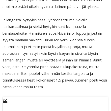
sopi mielestäni oikein hyvin raidallinen pätkävärjättylanka.
Ja langasta löytyykin hassu yhteensattuma. Selailin
Lankamaailmaa ja sieltä löytyikin suht kiva puuvilla-
bambusekoite. Harmikseni suosikkivärini oli loppu ja jostain
syystä päähäni pälkähti Turkin Ice yarn. Yleensä suosin
suomalaista ja etenkin pieniä kivijalkakauppoja, mutta
suorastaan tyrmistyin kuin löysin Iceyarnin sivuilta täysin
saman langan, mutta eri vyötteellä ja ihan eri hinnalla. Ainut
vaan, että Ice yarnilta pitää ostaa tukkupaketteina, mutta
maksoin miltein puolet vähemmän kerältä langoista ja
toimituksessa kesti kokonaiset 1,5 päivää. Suomen posti voisi
ottaa vähän mallia tästä.