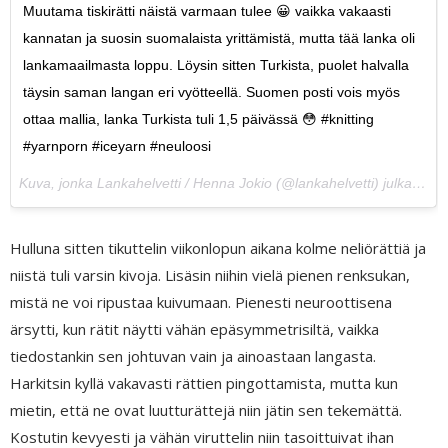
Muutama tiskirätti näistä varmaan tulee 😀 vaikka vakaasti
kannatan ja suosin suomalaista yrittämistä, mutta tää lanka oli
lankamaailmasta loppu. Löysin sitten Turkista, puolet halvalla
täysin saman langan eri vyötteellä. Suomen posti vois myös
ottaa mallia, lanka Turkista tuli 1,5 päivässä 😳 #knitting
#yarnporn #iceyarn #neuloosi
Kuva, jonka Lankahelvetti / Henna Jokio (@lankahelvetti) julkaisi
1.
Hulluna sitten tikuttelin viikonlopun aikana kolme neliörättiä ja
niistä tuli varsin kivoja. Lisäsin niihin vielä pienen renksukan,
mistä ne voi ripustaa kuivumaan. Pienesti neuroottisena
ärsytti, kun rätit näytti vähän epäsymmetrisiltä, vaikka
tiedostankin sen johtuvan vain ja ainoastaan langasta.
Harkitsin kyllä vakavasti rättien pingottamista, mutta kun
mietin, että ne ovat luutturättejä niin jätin sen tekemättä.
Kostutin kevyesti ja vähän viruttelin niin tasoittuivat ihan