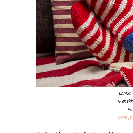
Lanka: 
Menekki
Pu
Ohje je