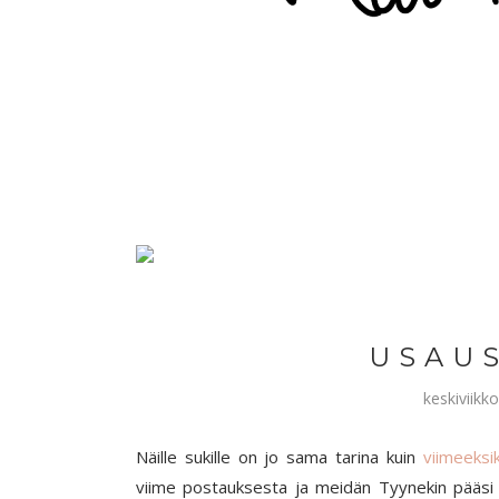
U S A U S
keskiviikk
Näille sukille on jo sama tarina kuin
viimeeksik
viime postauksesta ja meidän Tyynekin pääsi