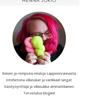
HENNA JOKIO
Iloinen ja rempseä neuloja Lappeenrannasta.
Intohimona villasukat ja värikkäät langat.
Käsityöyrittäjä ja villasukka-ammattilainen.
Tervetuloa blogiini!