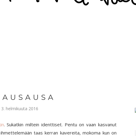
 A U S A U S A
o 3. helmikuuta 2016
in
. Sukatkin miltein identtiset. Pentu on vaan kasvanut
 ihmettelemään taas kerran kavereita, mokoma kun on