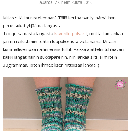
lauantai 27. helmikuuta 2016
Mitäs sitä kaunistelemaan? Tällä kertaa syntyi nämä ihan
perussukat ylijäämä-langasta.
Tein jo samasta langasta
kaverille polvarit
, mutta kun lankaa
jäi niin reilusti niin tehtiin loppukerästä vielä nämä. Mitään
kummallisempaa näihin ei siis tullut. Vaikka ajattelin tuhlaavani
kaikki langat näihin sukkapareihin, niin lankaa silti jäi miltein
30grammaa, joten ihmeellisen riittoisaa lankaa :)