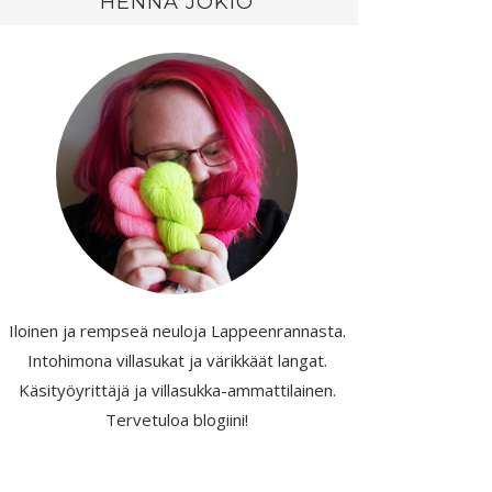
HENNA JOKIO
Iloinen ja rempseä neuloja Lappeenrannasta.
Intohimona villasukat ja värikkäät langat.
Käsityöyrittäjä ja villasukka-ammattilainen.
Tervetuloa blogiini!