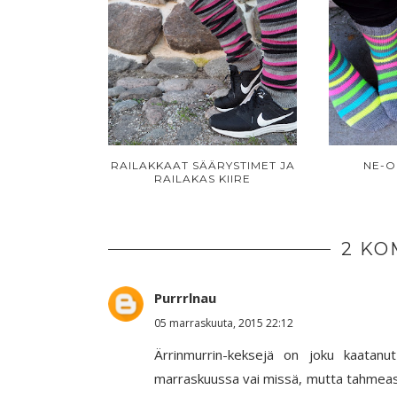
RAILAKKAAT SÄÄRYSTIMET JA
NE-O
RAILAKAS KIIRE
2 KO
Purrrlnau
05 marraskuuta, 2015 22:12
Ärrinmurrin-keksejä on joku kaatanu
marraskuussa vai missä, mutta tahmeast