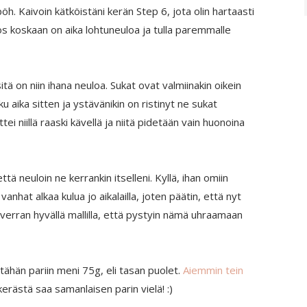
pöh. Kaivoin kätköistäni kerän Step 6, jota olin hartaasti
jos koskaan on aika lohtuneuloa ja tulla paremmalle
tä on niin ihana neuloa. Sukat ovat valmiinakin oikein
ku aika sitten ja ystävänikin on ristinyt ne sukat
tei niillä raaski kävellä ja niitä pidetään vain huonoina
että neuloin ne kerrankin itselleni. Kyllä, ihan omiin
vanhat alkaa kulua jo aikalailla, joten päätin, että nyt
en verran hyvällä mallilla, että pystyin nämä uhraamaan
 tähän pariin meni 75g, eli tasan puolet.
Aiemmin tein
kerästä saa samanlaisen parin vielä! :)