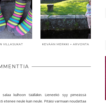
N VILLASUKAT
KEVÄÄN MERKKI + ARVONTA
MMENTTIA
t salaa kulhoon täälläkin. Lieneekö syy pimeässä
i etenee neule kuin neule. Pitäisi varmaan noudattaa