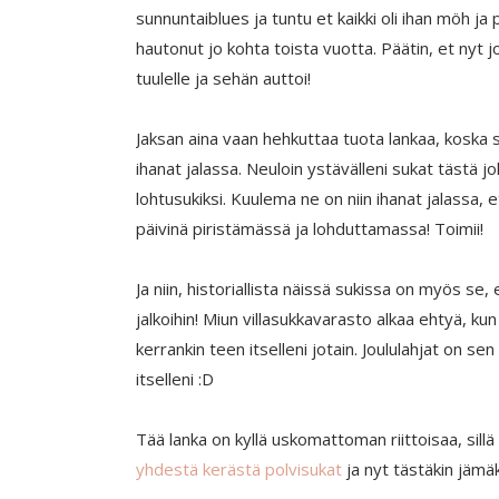
sunnuntaiblues ja tuntu et kaikki oli ihan möh ja 
hautonut jo kohta toista vuotta. Päätin, et nyt 
tuulelle ja sehän auttoi!
Jaksan aina vaan hehkuttaa tuota lankaa, koska si
ihanat jalassa. Neuloin ystävälleni sukat tästä jo
lohtusukiksi. Kuulema ne on niin ihanat jalassa, et
päivinä piristämässä ja lohduttamassa! Toimii!
Ja niin, historiallista näissä sukissa on myös se, 
jalkoihin! Miun villasukkavarasto alkaa ehtyä, kun 
kerrankin teen itselleni jotain. Joululahjat on s
itselleni :D
Tää lanka on kyllä uskomattoman riittoisaa, sillä
yhdestä kerästä polvisukat
ja nyt tästäkin jämä