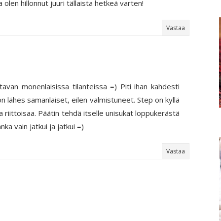
ta olen hillonnut juuri tällaista hetkeä varten!
Vastaa
avan monenlaisissa tilanteissa =) Piti ihan kahdesti
on lähes samanlaiset, eilen valmistuneet. Step on kyllä
ja riittoisaa. Päätin tehdä itselle unisukat loppukerästä
nka vain jatkui ja jatkui =)
Vastaa