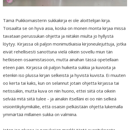
Tämä Puikkomaisterin sukkakirja ei ole aloittelijan kirja.
Toisaalta se on hyvä asia, koska on monen monta kirjaa missä
tavataan perussukan ohjetta ja niitäkin miulta jo hyllystä
löytyy. Kirjassa oli paljon monimutkaisia kirjoneulejuttuja, jotka
eivät rehellisesti sanottuna vielä oikein sovellu miun tän
hetkiseen osaamistasoon, mutta ainahan tässä opetellaan
eteen päin. Kirjassa oli paljon huikeita sukkia ja kuvioita ja
etenkin iso plussa kirjan selkeistä ja hyvistä kuvista. Ei muuten
oo kerta tai kaks, kun on selannut jotain ohjetta kirjassa tai
netissäkin, mutta kuva on niin huono, ettei siitä ota oikein
selvää mitä siitä tulee - ja ainakin itselläni ei oo niin selkeä
visiointikykymikälie, että osaisin pelkästään ohjetta lukemalla
ymmärtää millainen sukka on valmiina.
Joten iso plussa ja papukaijan merkki tästä suorituksesta,