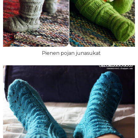
Pienen pojan junasukat