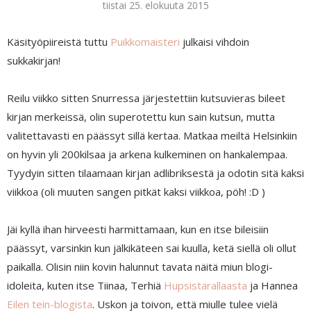
tiistai 25. elokuuta 2015
Käsityöpiireistä tuttu
Puikkomaisteri
julkaisi vihdoin
sukkakirjan!
Reilu viikko sitten Snurressa järjestettiin kutsuvieras bileet
kirjan merkeissä, olin superotettu kun sain kutsun, mutta
valitettavasti en päässyt sillä kertaa. Matkaa meiltä Helsinkiin
on hyvin yli 200kilsaa ja arkena kulkeminen on hankalempaa.
Tyydyin sitten tilaamaan kirjan adlibriksestä ja odotin sitä kaksi
viikkoa (oli muuten sangen pitkät kaksi viikkoa, pöh! :D )
Jäi kyllä ihan hirveesti harmittamaan, kun en itse bileisiin
päässyt, varsinkin kun jälkikäteen sai kuulla, ketä siellä oli ollut
paikalla. Olisin niin kovin halunnut tavata näitä miun blogi-
idoleita, kuten itse Tiinaa, Terhiä
Hupsistarallaasta
ja Hannea
Eilen tein-blogista
. Uskon ja toivon, että miulle tulee vielä