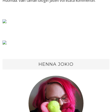
Huomaa: vain tämän blogin jäsen voi lisätä kommentin.
HENNA JOKIO