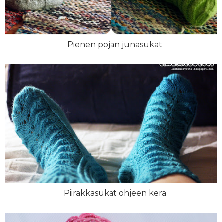
Pienen pojan junasukat
Piirakkasukat ohjeen kera