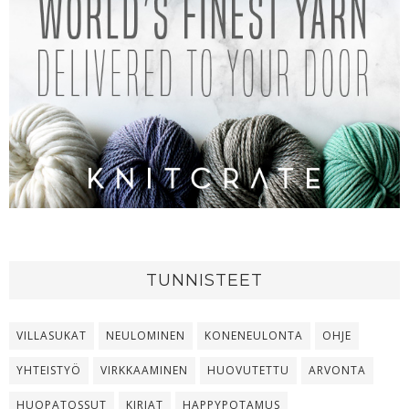
TUNNISTEET
VILLASUKAT
NEULOMINEN
KONENEULONTA
OHJE
YHTEISTYÖ
VIRKKAAMINEN
HUOVUTETTU
ARVONTA
HUOPATOSSUT
KIRJAT
HAPPYPOTAMUS