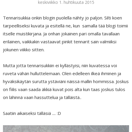
keskiviikko 1. huhtikuuta 2015
Tennarisukkia onkin blogin puolella nähty jo paljon. Silti koen
tarpeelliseksi kuvata ja esitellä ne, kun samalla tää blogi toimii
itselle muistikirjana. Ja onhan jokainen pari omalla tavallaan
erilainen, vaikkakin vastaavat pinkit tennarit sain valmiiksi
jokunen viikko sitten.
Mutta jotta tennarisukkiin ei kyllästyisi, niin kuvatessa voi
ruveta vähän hulluttelemaan. Olen edelleen ilkeä ihminen ja
hyväksikäytän surutta ystäviäni näissä mallin hommissa. Joskus
on fiilis vaan saada äkkiä kuvat pois alta kun taas joskus tulos
on lähinnä vaan hassuttelua ja tälläistä..
Saatiin aikaiseksi tälläsiä .... :D