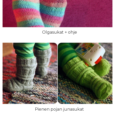
Olgasukat + ohje
Pienen pojan junasukat