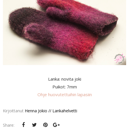
Lanka: novita joki
Puikot: 7mm
Ohje huovutettuihin lapasiin
Kirjoittanut
Henna Jokio // Lankahelvetti
Share: