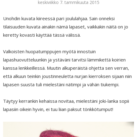
keskiviikko 7. tammikuuta 2015
Unohdin kuvata kiireessä pari joululahjaa. Sain onneksi
tilaisuuden kuvata ainakin nämä lapaset, vaikkakin näitä on jo
keretty kovasti käyttää tässä välissä.
Valkoisten huopatumppujen myötä innostuin
lapashuovutteluunkin ja ystäväni tarvitsi lämmikettä koirien
kanssa lenkkeillessä. Muutin alkuperäistä ohjetta sen verran,
että alkuun teinkin joustinneuletta nurjan kierroksen sijaan niin
lapasen suusta tuli mielestäni nätimpi ja vähän tiukempi.
Täytyy kerrankin kehaissa novitaa, mielestäni joki-lanka sopii
lapasiin oikein hyvin, ei tuu liian paksut tönkkötumput!