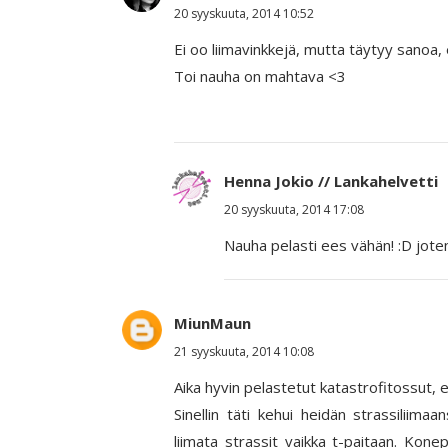
20 syyskuuta, 2014 10:52
Ei oo liimavinkkejä, mutta täytyy sanoa
Toi nauha on mahtava <3
Henna Jokio // Lankahelvetti
20 syyskuuta, 2014 17:08
Nauha pelasti ees vähän! :D joten
MiunMaun
21 syyskuuta, 2014 10:08
Aika hyvin pelastetut katastrofitossut, e
Sinellin täti kehui heidän strassiliima
liimata strassit vaikka t-paitaan. Konep