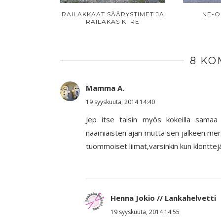
RAILAKKAAT SÄÄRYSTIMET JA
NE-O
RAILAKAS KIIRE
8 KO
Mamma A.
19 syyskuuta, 2014 14:40
Jep itse taisin myös kokeilla samaa 
naamiaisten ajan mutta sen jälkeen mere
tuommoiset liimat,varsinkin kun klönttejä
Henna Jokio // Lankahelvetti
19 syyskuuta, 2014 14:55