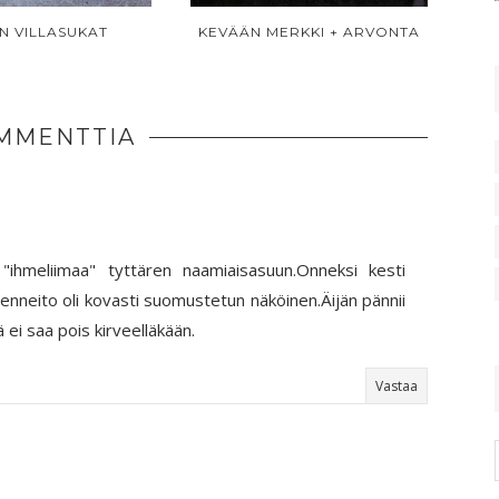
N VILLASUKAT
KEVÄÄN MERKKI + ARVONTA
MMENTTIA
"ihmeliimaa" tyttären naamiaisasuun.Onneksi kesti
nneito oli kovasti suomustetun näköinen.Äijän pännii
 ei saa pois kirveelläkään.
Vastaa