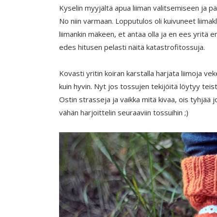
Kyselin myyjältä apua liiman valitsemiseen ja p
No niin varmaan. Lopputulos oli kuivuneet liimakl
liimankin mäkeen, et antaa olla ja en ees yritä 
edes hitusen pelasti näitä katastrofitossuja.
Kovasti yritin koiran karstalla harjata liimoja 
kuin hyvin. Nyt jos tossujen tekijöitä löytyy teis
Ostin strasseja ja vaikka mitä kivaa, ois tyhjää j
vähän harjoittelin seuraaviin tossuihin ;)