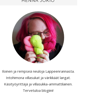
HENNA JOKIO
Iloinen ja rempseä neuloja Lappeenrannasta.
Intohimona villasukat ja värikkäät langat.
Käsityöyrittäjä ja villasukka-ammattilainen.
Tervetuloa blogiini!