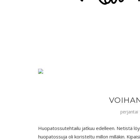
VOIHAN
perjantai
Huopatossutehtailu jatkuu edelleen. Netistä löys
huopatossuja oli koristeltu millon milläkin. Kipai