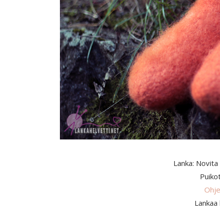
Lanka: Novita
Puiko
Ohje
Lankaa 