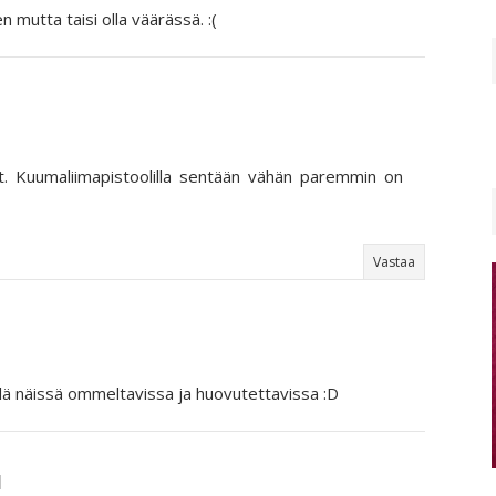
 mutta taisi olla väärässä. :(
yt. Kuumaliimapistoolilla sentään vähän paremmin on
Vastaa
lä näissä ommeltavissa ja huovutettavissa :D
]