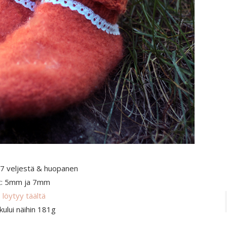
 7 veljestä & huopanen
t: 5mm ja 7mm
 löytyy täältä
kului näihin 181g