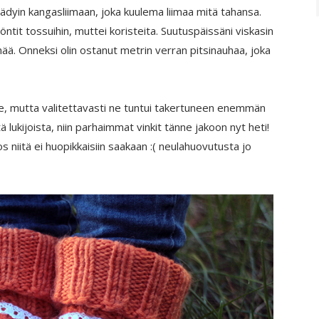
äädyin kangasliimaan, joka kuulema liimaa mitä tahansa.
öntit tossuihin, muttei koristeita. Suutuspäissäni viskasin
enää. Onneksi olin ostanut metrin verran pitsinauhaa, joka
veke, mutta valitettavasti ne tuntui takertuneen enemmän
tä lukijoista, niin parhaimmat vinkit tänne jakoon nyt heti!
os niitä ei huopikkaisiin saakaan :( neulahuovutusta jo