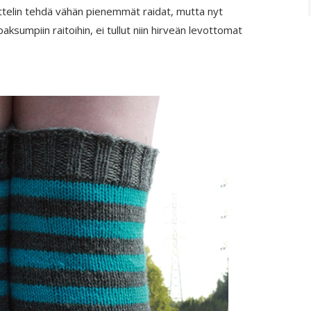
attelin tehdä vähän pienemmät raidat, mutta nyt
ksumpiin raitoihin, ei tullut niin hirveän levottomat