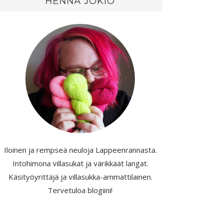
HENNA JOKIO
Iloinen ja rempseä neuloja Lappeenrannasta.
Intohimona villasukat ja värikkäät langat.
Käsityöyrittäjä ja villasukka-ammattilainen.
Tervetuloa blogiini!