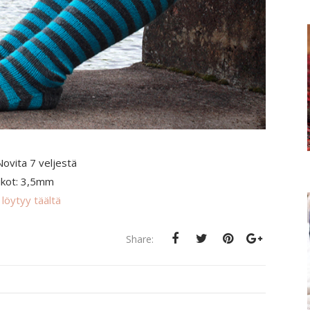
Novita 7 veljestä
ikot: 3,5mm
 löytyy täältä
Share: