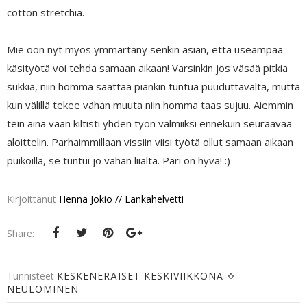
cotton stretchiä.
Mie oon nyt myös ymmärtäny senkin asian, että useampaa
käsityötä voi tehdä samaan aikaan! Varsinkin jos väsää pitkiä
sukkia, niin homma saattaa piankin tuntua puuduttavalta, mutta
kun välillä tekee vähän muuta niin homma taas sujuu. Aiemmin
tein aina vaan kiltisti yhden työn valmiiksi ennekuin seuraavaa
aloittelin. Parhaimmillaan vissiin viisi työtä ollut samaan aikaan
puikoilla, se tuntui jo vähän liialta. Pari on hyvä! :)
Kirjoittanut
Henna Jokio // Lankahelvetti
Share:
Tunnisteet
KESKENERÄISET KESKIVIIKKONA
NEULOMINEN