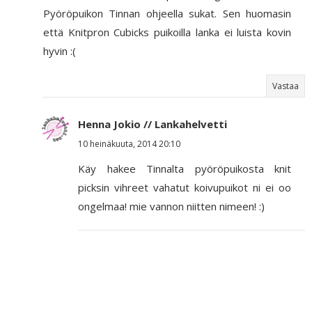
Pyöröpuikon Tinnan ohjeella sukat. Sen huomasin
että Knitpron Cubicks puikoilla lanka ei luista kovin
hyvin :(
Vastaa
Henna Jokio // Lankahelvetti
10 heinäkuuta, 2014 20:10
Käy hakee Tinnalta pyöröpuikosta knit
picksin vihreet vahatut koivupuikot ni ei oo
ongelmaa! mie vannon niitten nimeen! :)