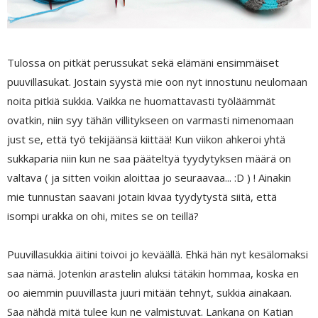
Tulossa on pitkät perussukat sekä elämäni ensimmäiset
puuvillasukat. Jostain syystä mie oon nyt innostunu neulomaan
noita pitkiä sukkia. Vaikka ne huomattavasti työläämmät
ovatkin, niin syy tähän villitykseen on varmasti nimenomaan
just se, että työ tekijäänsä kiittää! Kun viikon ahkeroi yhtä
sukkaparia niin kun ne saa pääteltyä tyydytyksen määrä on
valtava ( ja sitten voikin aloittaa jo seuraavaa... :D ) ! Ainakin
mie tunnustan saavani jotain kivaa tyydytystä siitä, että
isompi urakka on ohi, mites se on teillä?
Puuvillasukkia äitini toivoi jo keväällä. Ehkä hän nyt kesälomaksi
saa nämä. Jotenkin arastelin aluksi tätäkin hommaa, koska en
oo aiemmin puuvillasta juuri mitään tehnyt, sukkia ainakaan.
Saa nähdä mitä tulee kun ne valmistuvat. Lankana on Katian