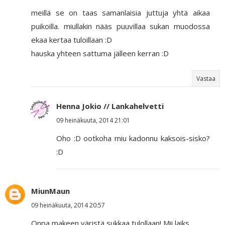
meillä se on taas samanlaisia juttuja yhtä aikaa
puikoilla. miullakin nääs puuvillaa sukan muodossa
ekaa kertaa tuloillaan :D
hauska yhteen sattuma jälleen kerran :D
Vastaa
Henna Jokio // Lankahelvetti
09 heinäkuuta, 2014 21:01
Oho :D ootkoha miu kadonnu kaksois-sisko?
:D
MiunMaun
09 heinäkuuta, 2014 20:57
Onpa makeen väristä sukkaa tulollaan! Mii laiks.