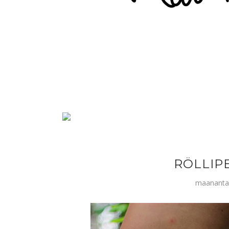
RÖLLIP
maanantai