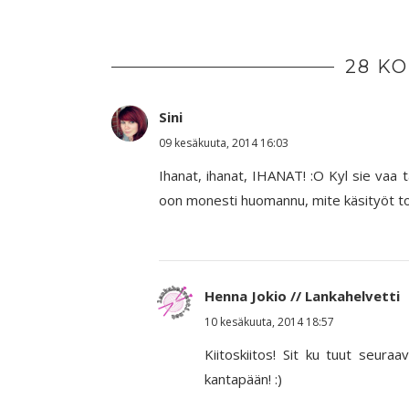
28 K
Sini
09 kesäkuuta, 2014 16:03
Ihanat, ihanat, IHANAT! :O Kyl sie vaa t
oon monesti huomannu, mite käsityöt toi
Henna Jokio // Lankahelvetti
10 kesäkuuta, 2014 18:57
Kiitoskiitos! Sit ku tuut seuraa
kantapään! :)