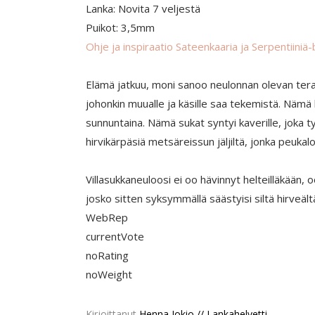
Lanka: Novita 7 veljestä
Puikot: 3,5mm
Ohje ja inspiraatio Sateenkaaria ja Serpentiiniä-
Elämä jatkuu, moni sanoo neulonnan olevan terapi
johonkin muualle ja käsille saa tekemistä. Nämä kyl
sunnuntaina. Nämä sukat syntyi kaverille, joka 
hirvikärpäsiä metsäreissun jäljiltä, jonka peuk
Villasukkaneuloosi ei oo hävinnyt helteilläkään,
josko sitten syksymmällä säästyisi siltä hirveält
WebRep
currentVote
noRating
noWeight
Kirjoittanut
Henna Jokio // Lankahelvetti