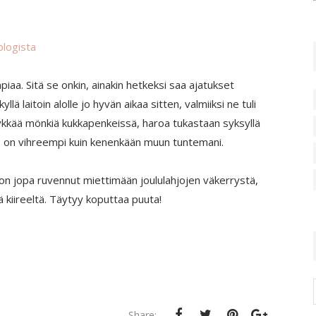
blogista
aa. Sitä se onkin, ainakin hetkeksi saa ajatukset
lä laitoin alolle jo hyvän aikaa sitten, valmiiksi ne tuli
tykkää mönkiä kukkapenkeissä, haroa tukastaan syksyllä
alo on vihreempi kuin kenenkään muun tuntemani.
 oon jopa ruvennut miettimään joululahjojen väkerrystä,
ä kiireeltä. Täytyy koputtaa puuta!
Share: