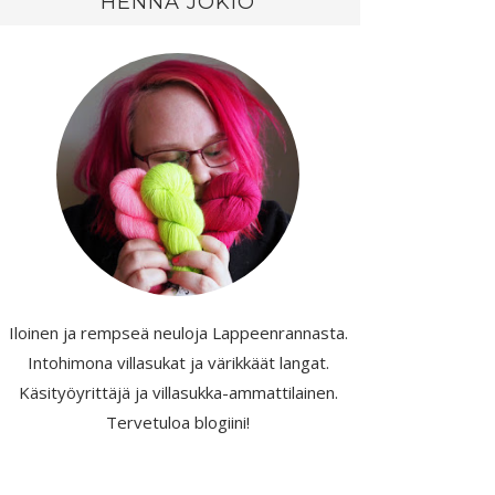
HENNA JOKIO
Iloinen ja rempseä neuloja Lappeenrannasta.
Intohimona villasukat ja värikkäät langat.
Käsityöyrittäjä ja villasukka-ammattilainen.
Tervetuloa blogiini!