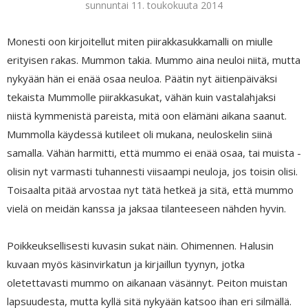
sunnuntai 11. toukokuuta 2014
Monesti oon kirjoitellut miten piirakkasukkamalli on miulle
erityisen rakas. Mummon takia. Mummo aina neuloi niitä, mutta
nykyään hän ei enää osaa neuloa. Päätin nyt äitienpäiväksi
tekaista Mummolle piirakkasukat, vähän kuin vastalahjaksi
niistä kymmenistä pareista, mitä oon elämäni aikana saanut.
Mummolla käydessä kutileet oli mukana, neuloskelin siinä
samalla. Vähän harmitti, että mummo ei enää osaa, tai muista -
olisin nyt varmasti tuhannesti viisaampi neuloja, jos toisin olisi.
Toisaalta pitää arvostaa nyt tätä hetkeä ja sitä, että mummo
vielä on meidän kanssa ja jaksaa tilanteeseen nähden hyvin.
Poikkeuksellisesti kuvasin sukat näin. Ohimennen. Halusin
kuvaan myös käsinvirkatun ja kirjaillun tyynyn, jotka
oletettavasti mummo on aikanaan väsännyt. Peiton muistan
lapsuudesta, mutta kyllä sitä nykyään katsoo ihan eri silmällä.