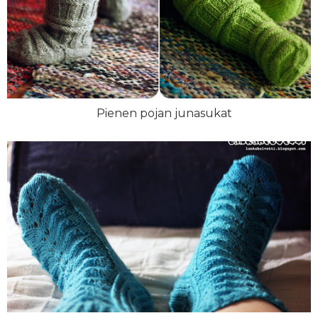
Pienen pojan junasukat