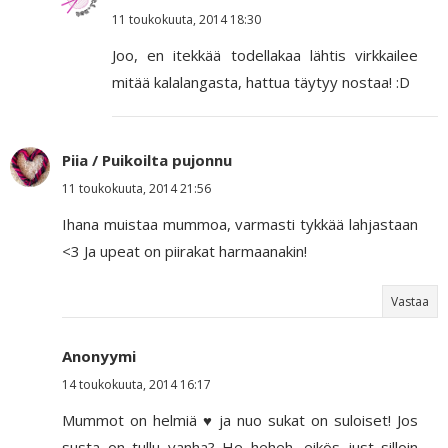
11 toukokuuta, 2014 18:30
Joo, en itekkää todellakaa lähtis virkkailee
mitää kalalangasta, hattua täytyy nostaa! :D
Piia / Puikoilta pujonnu
11 toukokuuta, 2014 21:56
Ihana muistaa mummoa, varmasti tykkää lahjastaan
<3 Ja upeat on piirakat harmaanakin!
Vastaa
Anonyymi
14 toukokuuta, 2014 16:17
Mummot on helmiä ♥ ja nuo sukat on suloiset! Jos
susta on tullu vanha? He heheh, eikös just silloin