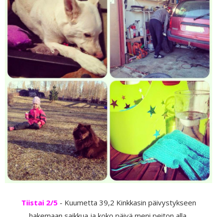
Tiistai 2/5
- Kuumetta 39,2 Kinkkasin päivystykseen
hakemaan saikkua ja koko päivä meni peiton alla.