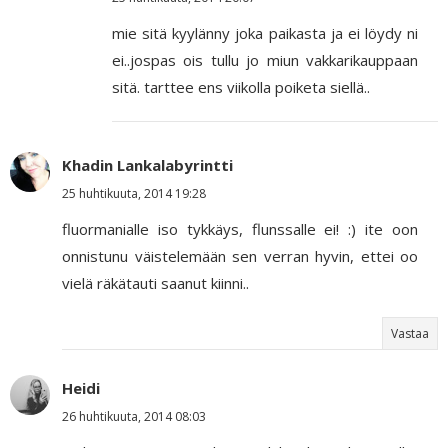
mie sitä kyylänny joka paikasta ja ei löydy ni
ei..jospas ois tullu jo miun vakkarikauppaan
sitä. tarttee ens viikolla poiketa siellä..
Khadin Lankalabyrintti
25 huhtikuuta, 2014 19:28
fluormanialle iso tykkäys, flunssalle ei! :) ite oon
onnistunu väistelemään sen verran hyvin, ettei oo
vielä räkätauti saanut kiinni..
Vastaa
Heidi
26 huhtikuuta, 2014 08:03