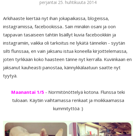
perjantai 25. huhtikuuta 2014
Arkihaaste kiertää nyt ihan jokapaikassa, blogeissa,
instagramissa, facebookissa.. Sain minäkin osani ja oon
tappavan tasaiseen tahtiin lisäillyt kuvia facebookkiin ja
instagramiin, vaikka oli tarkoitus ne lykätä tännekin - syytän
silti flunssaa, en vain jaksanu istua koneella kirjoittelemassa,
joten tyrkkään koko haasteen tänne nyt kerralla. Kuviinkaan en
jaksanut kauheasti panostaa, kännykkälaatuun saatte nyt
tyytyä.
Maanantai 1/5
- Normitönöttelyä kotona. Flunssa teki
tuloaan. Käytiin vaihtamassa renkaat ja moikkaamassa
kummityttöä :)