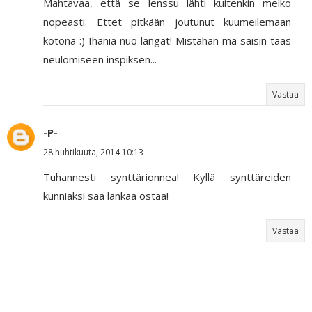
Mahtavaa, että se lenssu lähti kuitenkin melko
nopeasti. Ettet pitkään joutunut kuumeilemaan
kotona :) Ihania nuo langat! Mistähän mä saisin taas
neulomiseen inspiksen...
Vastaa
-P-
28 huhtikuuta, 2014 10:13
Tuhannesti synttärionnea! Kyllä synttäreiden
kunniaksi saa lankaa ostaa!
Vastaa