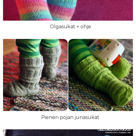
Olgasukat + ohje
Pienen pojan junasukat