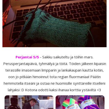
Perjantai 5/5
- Saikku saikuteltu ja töihin mars.
Perusperjantaipäivä, tyhmäilyä ja töitä. Töiden jälkeen kipaisin
terassille imasemaan limpparin ja lankakaupan kautta kotiin,
oon jo pitkään himoinnut tota regian fluormaniaa! Päätin
hemmotella itseäni ja ostaa ne huomisille synttäreille itselleni
lahjaksi :D Kotona odotti kaksi ihanaa korttia ystäviltä <3