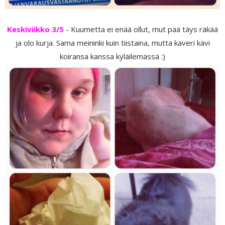
Keskiviikko 3/5
- Kuumetta ei enää ollut, mut pää täys räkää
ja olo kurja. Sama meininki kuin tiistaina, mutta kaveri kävi
koiransa kanssa kyläilemässä :)