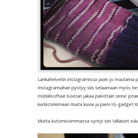
Lankahelvetin instagramissa jaoin jo muutama päi
Instagramiahan pystyy siis selaamaan myös tieto
mobiilisoftaa! Koetan jakaa päivittäin sinne jota
kurkistelemaan muita kuvia ja pieni IG-gadget löy
Mutta kutomisvimmassa syntyi siis tälläiset suk