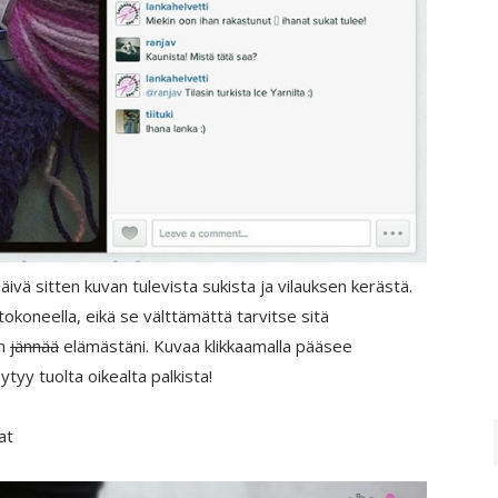
vä sitten kuvan tulevista sukista ja vilauksen kerästä.
koneella, eikä se välttämättä tarvitse sitä
in
jännää
elämästäni. Kuvaa klikkaamalla pääsee
tyy tuolta oikealta palkista!
at