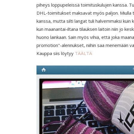
piheys loppupeleissä toimituskulujen kanssa. T
DHL-toimitukset maksavat myös paljon. Miulla tai
kanssa, mutta silti langat tuli halvemmaksi kuin k
kun maanantai-iltana tilauksen laitoin niin jo kes
huono lainkaan. Sain myös vihiä, että joka maanan
promotion"-alennukset, niihin saa menemään var
Kauppa siis löytyy
TÄÄLTÄ