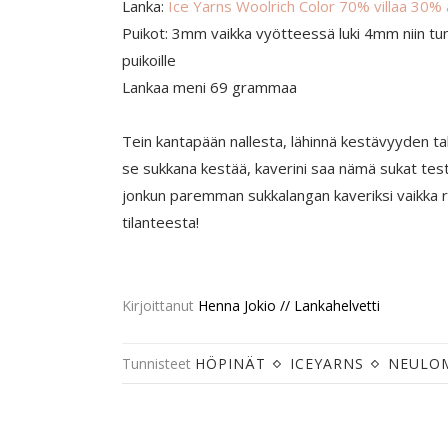
Lanka:
Ice Yarns Woolrich Color 70% villaa 30% 
Puikot: 3mm vaikka vyötteessä luki 4mm niin tu
puikoille
Lankaa meni 69 grammaa
Tein kantapään nallesta, lähinnä kestävyyden ta
se sukkana kestää, kaverini saa nämä sukat test
jonkun paremman sukkalangan kaveriksi vaikka r
tilanteesta!
Kirjoittanut
Henna Jokio // Lankahelvetti
Tunnisteet
HÖPINÄT
ICEYARNS
NEULO