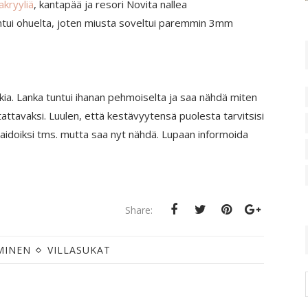
akryyliä
, kantapää ja resori Novita nallea
ntui ohuelta, joten miusta soveltui paremmin 3mm
kia. Lanka tuntui ihanan pehmoiselta ja saa nähdä miten
attavaksi. Luulen, että kestävyytensä puolesta tarvitsisi
aidoiksi tms. mutta saa nyt nähdä. Lupaan informoida
Share:
MINEN
VILLASUKAT