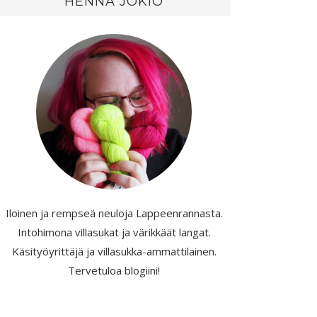
HENNA JOKIO
Iloinen ja rempseä neuloja Lappeenrannasta.
Intohimona villasukat ja värikkäät langat.
Käsityöyrittäjä ja villasukka-ammattilainen.
Tervetuloa blogiini!