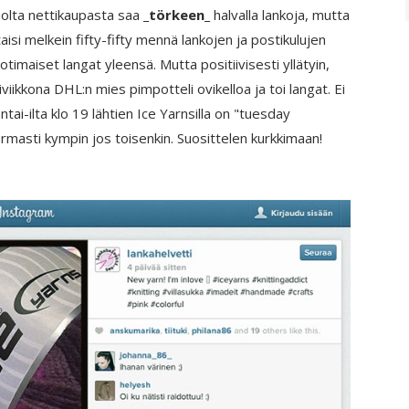
uolta nettikaupasta saa
_törkeen_
halvalla lankoja, mutta
si melkein fifty-fifty mennä lankojen ja postikulujen
otimaiset langat yleensä. Mutta positiivisesti yllätyin,
kiviikkona DHL:n mies pimpotteli ovikelloa ja toi langat. Ei
tai-ilta klo 19 lähtien Ice Yarnsilla on "tuesday
masti kympin jos toisenkin. Suosittelen kurkkimaan!