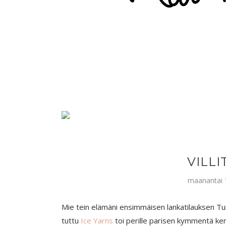
VILLI
maanantai 
Mie tein elämäni ensimmäisen lankatilauksen Tur
tuttu
Ice Yarns
toi perille parisen kymmentä ke