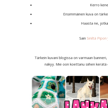
Kerro kene
Ensimmäinen kuva on tärkeä 
Haasta ne, jotk
Sain
Siniltä Pipon
Tärkein kuvani blogissa on varmaan banneri, 
näkyy. Mie oon koettanu siihen kerätä er