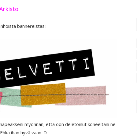
Arkisto
anhoista bannereistasi:
a häpeäkseni myönnän, että oon deletoinut koneeltani ne
Ehkä ihan hyvä vaan :D