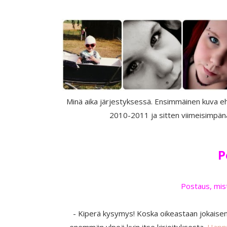
Minä aika järjestyksessä. Ensimmäinen kuva e
2010-2011 ja sitten viimeisimpänä
P
Postaus, mist
- Kiperä kysymys! Koska oikeastaan jokaisen
enemmän ylpeä kuin itse kirjoituksesta.
Happ