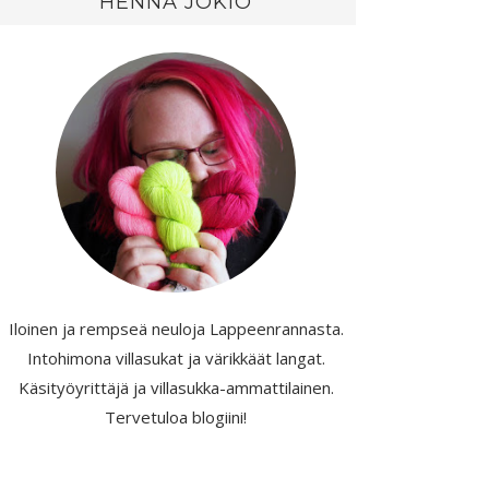
HENNA JOKIO
Iloinen ja rempseä neuloja Lappeenrannasta.
Intohimona villasukat ja värikkäät langat.
Käsityöyrittäjä ja villasukka-ammattilainen.
Tervetuloa blogiini!