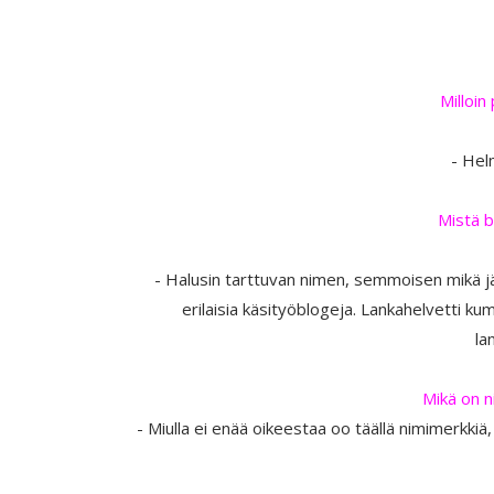
Milloin
- Hel
Mistä b
- Halusin tarttuvan nimen, semmoisen mikä jä
erilaisia käsityöblogeja. Lankahelvetti ku
la
Mikä on n
- Miulla ei enää oikeestaa oo täällä nimimerkkiä,