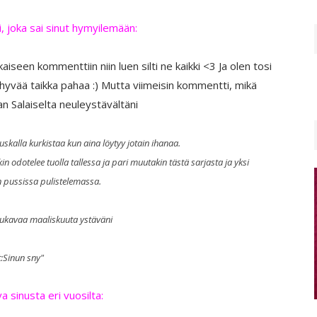
, joka sai sinut hymyilemään:
iseen kommenttiin niin luen silti ne kaikki <3 Ja olen tosi
 hyvää taikka pahaa :) Mutta viimeisin kommentti, mikä
an Salaiselta neuleystävältäni
skalla kurkistaa kun aina löytyy jotain ihanaa.
 odotelee tuolla tallessa ja pari muutakin tästä sarjasta ja yksi
pussissa pulistelemassa.
mukavaa maaliskuuta ystäväni
t:Sinun sny"
 sinusta eri vuosilta: