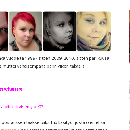
hkä vuodelta 1989? sitten 2009-2010, sitten pari kuvaa
 muttei vähäisempänä parin viikon takaa :)
ostaus
ä olit erityisen ylpeä?
 postauksen taakse piiloutuu käsityö, josta olen ehkä
ypotamus
on varmaan semmoinen, mistä voisin sanoa