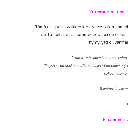
Viimeisin kommentti
Tämä oli kiperä! Vaikken kerkeä vastailemaan joka
otettu jokaisesta kommentista, oli se sitten
hymyilytti oli varma
"
Hupsista heijaa eihän tänne kohta u
Tietysti se on pakko tehdä minulakin tämmöinen ohjekin
kokoamaton on 
Toivotan sinulle 
Muutama kuva