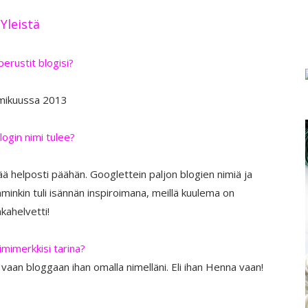
Yleistä
 perustit blogisi?
mikuussa 2013
login nimi tulee?
ä helposti päähän. Googlettein paljon blogien nimiä ja
mminkin tuli isännän inspiroimana, meillä kuulema on
nkahelvetti!
imimerkkisi tarina?
 vaan bloggaan ihan omalla nimelläni. Eli ihan Henna vaan!