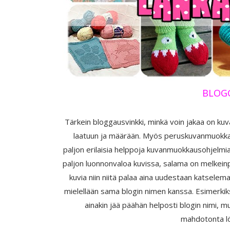
BLOGG
Tärkein bloggausvinkki, minkä voin jakaa on k
laatuun ja määrään. Myös peruskuvanmuokkau
paljon erilaisia helppoja kuvanmuokkausohjelmia,
paljon luonnonvaloa kuvissa, salama on melkeinpä
kuvia niin niitä palaa aina uudestaan katselema
mielellään sama blogin nimen kanssa. Esimerkiksi
ainakin jää päähän helposti blogin nimi, mu
mahdotonta lö