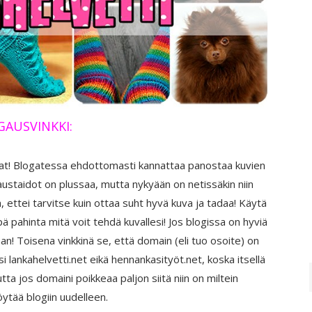
AUSVINKKI:
uvat! Blogatessa ehdottomasti kannattaa panostaa kuvien
staidot on plussaa, mutta nykyään on netissäkin niin
 ettei tarvitse kuin ottaa suht hyvä kuva ja tadaa! Käytä
 pahinta mitä voit tehdä kuvallesi! Jos blogissa on hyviä
an! Toisena vinkkinä se, että domain (eli tuo osoite) on
 lankahelvetti.net eikä hennankasityöt.net, koska itsellä
tta jos domaini poikkeaa paljon siitä niin on miltein
ytää blogiin uudelleen.