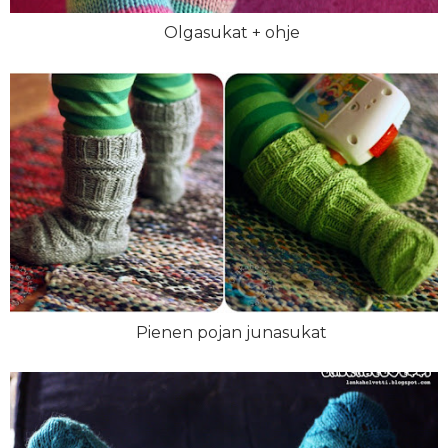
Olgasukat + ohje
Pienen pojan junasukat