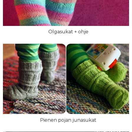
Olgasukat + ohje
Pienen pojan junasukat