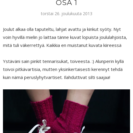
OSA 1
torstai 26. joulukuuta 2013
Joulut alkaa olla taputeltu, lahjat avattu ja kinkut syöty. Nyt
voin hyvillä mielin jo laittaa tänne kuvat lopuista joululahjoista,
mitä tuli väkerrettyä. Kaikkia en muistanut kuvata kiireessä
Ystäväni sain pinkit tennarisukat, toiveesta. :) Alunperin kyllä
toivoi pitkävartisia, mutten yksinkertaisesti kerennyt tehdä
kuin nämä peruslyhytvartiset. Ilahduttivat silti saajaa!