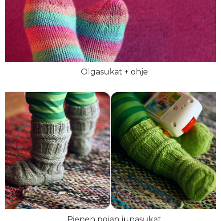
Olgasukat + ohje
Pienen pojan junasukat