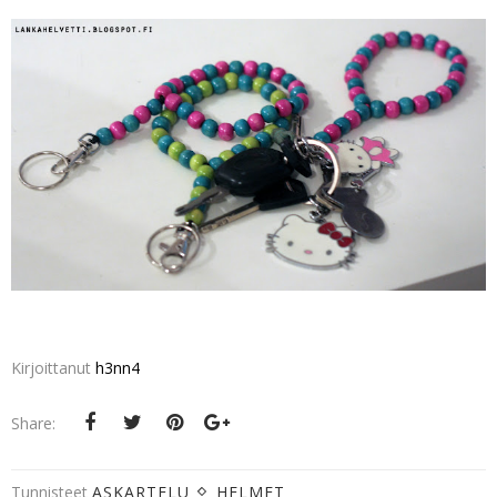
Kirjoittanut
h3nn4
Share:
Tunnisteet
ASKARTELU
HELMET