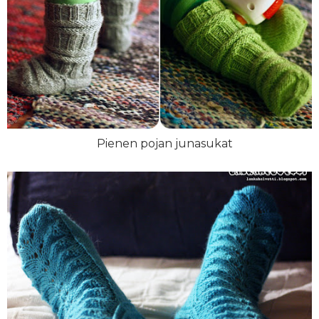
Pienen pojan junasukat