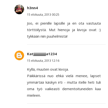
h3nn4
15 elokuuta, 2013 00:25
Joo, ei pienille lapsille ja en ota vastuuta
törttöilystä. Mut hienoja ja kivoja ovat :)
tykkään niin puuhelmistä!
Katjjjjjjjjjjjjja1234
15 elokuuta, 2013 12:16
Kyllä, muuten ovat kivoja.
Päikkärissä nuo ehkä vielä menee, lapset
ymmärtää käskyn irti - mutta itelle heti tuli
oma työ vaikeasti dementoituneiden kaa
mieleen.