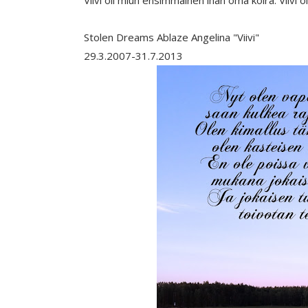
Viivi oli miun ensimmäinen ihan oma koira. Viivi ol
Stolen Dreams Ablaze Angelina "Viivi"
29.3.2007-31.7.2013