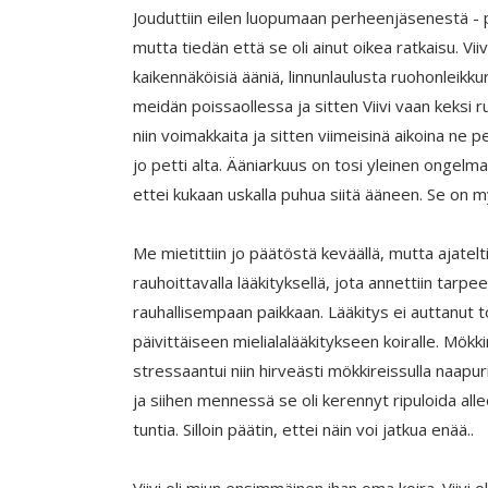
Jouduttiin eilen luopumaan perheenjäsenestä - pi
mutta tiedän että se oli ainut oikea ratkaisu. Vii
kaikennäköisiä ääniä, linnunlaulusta ruohonleikkur
meidän poissaollessa ja sitten Viivi vaan keksi r
niin voimakkaita ja sitten viimeisinä aikoina ne pe
jo petti alta. Ääniarkuus on tosi yleinen ongel
ettei kukaan uskalla puhua siitä ääneen. Se on 
Me mietittiin jo päätöstä keväällä, mutta ajatelti
rauhoittavalla lääkityksellä, jota annettiin tar
rauhallisempaan paikkaan. Lääkitys ei auttanut t
päivittäiseen mielialalääkitykseen koiralle. Mökki
stressaantui niin hirveästi mökkireissulla naapuri
ja siihen mennessä se oli kerennyt ripuloida al
tuntia. Silloin päätin, ettei näin voi jatkua enää..