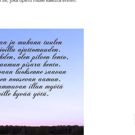
i se, joka opetti miulle kaikista eniten.