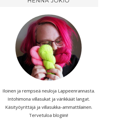
HENNA JOKIO
Iloinen ja rempseä neuloja Lappeenrannasta.
Intohimona villasukat ja värikkäät langat.
Käsityöyrittäjä ja villasukka-ammattilainen.
Tervetuloa blogiini!