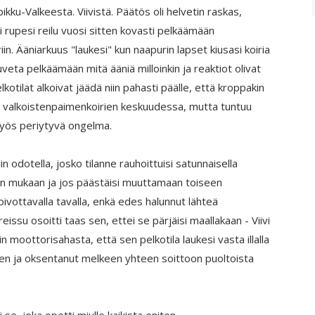
kku-Valkeesta. Viivistä. Päätös oli helvetin raskas,
vi rupesi reilu vuosi sitten kovasti pelkäämään
iin. Ääniarkuus "laukesi" kun naapurin lapset kiusasi koiria
uveta pelkäämään mitä ääniä milloinkin ja reaktiot olivat
lkotilat alkoivat jäädä niin pahasti päälle, että kroppakin
ma valkoistenpaimenkoirien keskuudessa, mutta tuntuu
myös periytyvä ongelma.
in odotella, josko tilanne rauhoittuisi satunnaisella
peen mukaan ja jos päästäisi muuttamaan toiseen
oivottavalla tavalla, enkä edes halunnut lähteä
reissu osoitti taas sen, ettei se pärjäisi maallakaan - Viivi
n moottorisahasta, että sen pelkotila laukesi vasta illalla
leen ja oksentanut melkeen yhteen soittoon puoltoista