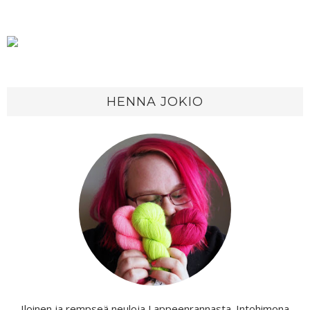
HENNA JOKIO
Iloinen ja rempseä neuloja Lappeenrannasta. Intohimona