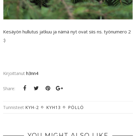
Kesäyön hullutus jatkuu ja nämä nyt ovat siis ns. työnumero 2
:)
Kirjoittanut
h3nn4
Share:
Tunnisteet
KYH-2
KYH13
PÖLLÖ
YOU MIGHT ALSO LIKE