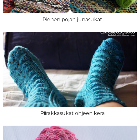
Pienen pojan junasukat
Piirakkasukat ohjeen kera