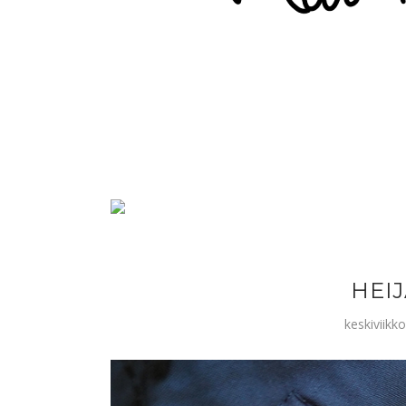
HEI
keskiviikk