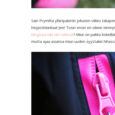
Sain Prymiltä ylläripaketin jokunen viikko takaperi
heijastinlankaa! Jee! Tosin ensin en oikein tienny
blogissa nää niin sekosin
! Miun on pakko kokeilla
mutta ajaa asiansa miun uuden syystakin hihassa