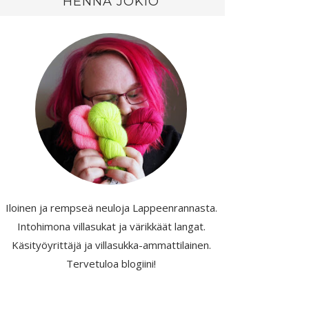
HENNA JOKIO
Iloinen ja rempseä neuloja Lappeenrannasta.
Intohimona villasukat ja värikkäät langat.
Käsityöyrittäjä ja villasukka-ammattilainen.
Tervetuloa blogiini!