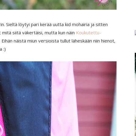
n. Sieltä löytyi pari kerää uutta kid mohairia ja sitten
t mitä siitä väkertäisi, mutta kun näin
Koukutettu-
! Eihän näistä miun versioista tullut läheskään niin hienot,
 :)