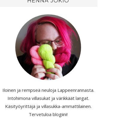
HENNA JOKIO
Iloinen ja rempseä neuloja Lappeenrannasta.
Intohimona villasukat ja värikkäät langat.
Käsityöyrittäjä ja villasukka-ammattilainen.
Tervetuloa blogiini!