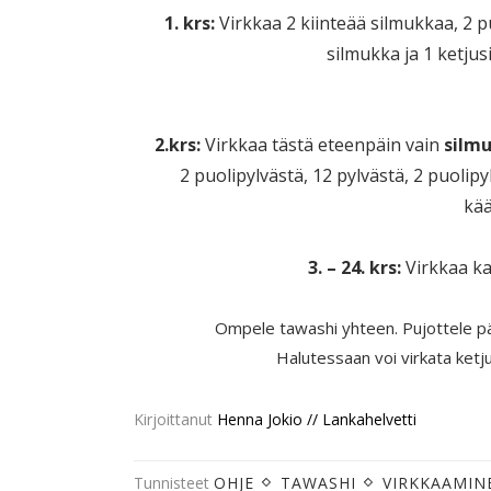
1. krs:
Virkkaa 2 kiinteää silmukkaa, 2 pu
silmukka ja 1 ketju
2.krs:
Virkkaa tästä eteenpäin vain
silm
2
puolipylvästä
, 12 pylvästä, 2
puolipy
kää
3.
–
24. krs:
Virkkaa ka
Ompele tawashi yhteen. Pujottele pääd
Halutessaan voi virkata ketju
Kirjoittanut
Henna Jokio // Lankahelvetti
Tunnisteet
OHJE
TAWASHI
VIRKKAAMIN