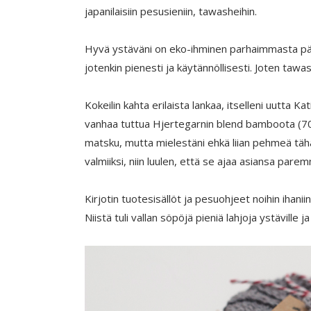
japanilaisiin pesusieniin, tawasheihin.
Hyvä ystäväni on eko-ihminen parhaimmasta pääst
jotenkin pienesti ja käytännöllisesti. Joten tawashi
Kokeilin kahta erilaista lankaa, itselleni uutta K
vanhaa tuttua Hjertegarnin blend bamboota (70
matsku, mutta mielestäni ehkä liian pehmeä tähä
valmiiksi, niin luulen, että se ajaa asiansa pare
Kirjotin tuotesisällöt ja pesuohjeet noihin ihanii
Niistä tuli vallan söpöjä pieniä lahjoja ystäville ja 