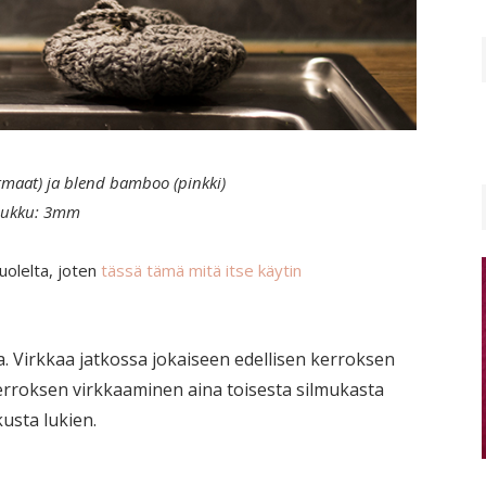
rmaat) ja blend bamboo (pinkki)
oukku: 3mm
uolelta, joten
tässä tämä mitä itse käytin
a. Virkkaa jatkossa jokaiseen edellisen kerroksen
kerroksen virkkaaminen aina toisesta silmukasta
usta lukien.