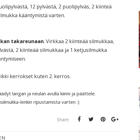
olipylvästä, 12 pylvästä, 2 puolipylväs, 2 kiinteä
silmukka kääntymistä varten.
ukan takareunaan
. Virkkaa 2
kiinteää silmukkaa
,
lvästä,
2
kiinteää silmukkaa
ja 1 ketjusilmukka
ntymiseen.
ikki kerrokset kuten 2. kerros.
yt langan ja neulan avulla kiinni ja päättele.
silmukka-lenkin ripustamista varten :)
Share:
EN