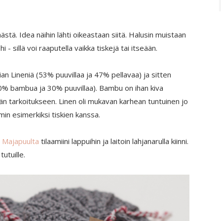
ä. Idea näihin lähti oikeastaan siitä. Halusin muistaan
 - sillä voi raaputella vaikka tiskejä tai itseään.
atian Lineniä (53% puuvillaa ja 47% pellavaa) ja sitten
% bambua ja 30% puuvillaa). Bambu on ihan kiva
n tarkoitukseen. Linen oli mukavan karhean tuntuinen jo
mmin esimerkiksi tiskien kanssa.
n
Majapuulta
tilaamiini lappuihin ja laitoin lahjanarulla kiinni.
tutuille.