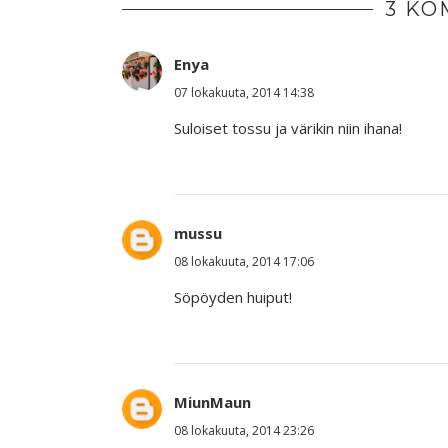
3 KO
Enya
07 lokakuuta, 2014 14:38
Suloiset tossu ja värikin niin ihana!
mussu
08 lokakuuta, 2014 17:06
Söpöyden huiput!
MiunMaun
08 lokakuuta, 2014 23:26