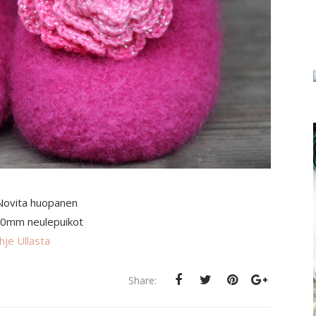
Novita huopanen
10mm neulepuikot
hje Ullasta
Share: