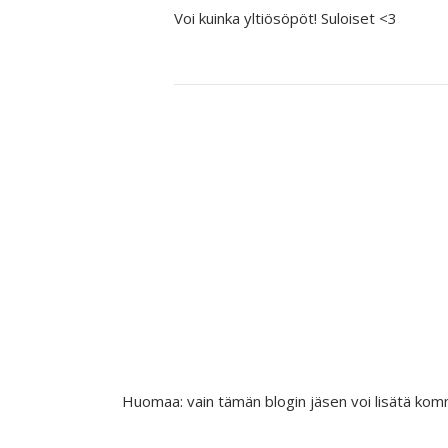
Voi kuinka yltiösöpöt! Suloiset <3
Huomaa: vain tämän blogin jäsen voi lisätä kom