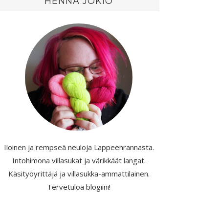
HENNA JOKIO
Iloinen ja rempseä neuloja Lappeenrannasta.
Intohimona villasukat ja värikkäät langat.
Käsityöyrittäjä ja villasukka-ammattilainen.
Tervetuloa blogiini!