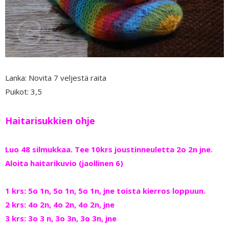
Lanka: Novita 7 veljestä raita
Puikot: 3,5
Haitarisukkien ohje
Luo 48 silmukkaa. Tee 10krs joustinneuletta 2o 2n jne.
Aloita haitarikuvio (jaollinen 6)
1 krs: 5o 1n, 5o 1n, 5o 1n, jne toista kierros loppuun.
2 krs: 4o 2n, 4o 2n, 4o 2n, jne
3 krs: 3o 3 n, 3o 3n, 3o 3n, jne