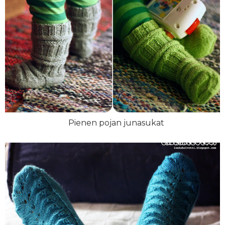
Pienen pojan junasukat