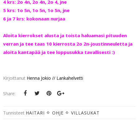
4 krs: 2o 4n, 2o 4n, 2o 4, jne
5 krs: 1o 5n, 1o 5n, 1o 5n, jne
6 ja 7 krs: kokonaan nurjaa
Aloita kierrokset alusta ja toista haluamasi pituuden
verran ja tee taas 10 kierrosta 2o 2n-joustinneuletta ja
aloita kantapää ja tee loppusukka tavallisesti :)
Kirjoittanut
Henna Jokio // Lankahelvetti
Share:
Tunnisteet
HAITARI
OHJE
VILLASUKAT