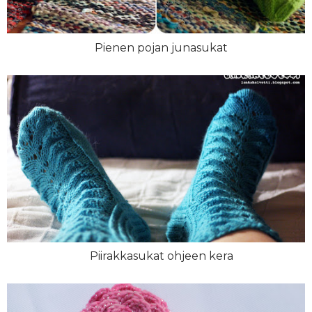
Pienen pojan junasukat
Piirakkasukat ohjeen kera