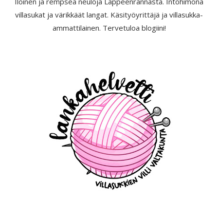
Iloinen ja rempseä neuloja Lappeenrannasta. Intohimona
villasukat ja värikkäät langat. Käsityöyrittäjä ja villasukka-
ammattilainen. Tervetuloa blogiini!